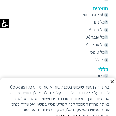
מוצרים
expense360
כל נתון
כל מס AI
כל עובד AI
כל עתיד AI
כל טופס
מכללת חשבים
כללי
בלוג
תקנון אתר ותנאי שימוש
באתר זה נעשה שימוש בטכנולוגיות איסוף מידע כגון Cookies,
מדיניות פרטיות
לרבות על ידי צדדים שלישיים, על מנת לספק לך חוויית גלישה
הצהרת נגישות
טובה יותר וכן למטרות ניתוח נתונים ושיווק. המשך הגלישה
באתר מהווה הסכמה לכך. למידע נוסף בנושא ואפשרות לנהל
את השימוש באמצעים אלו, נא עיין במדיניות הפרטיות
המעודכנת באתר.
מדיניות פרטיות