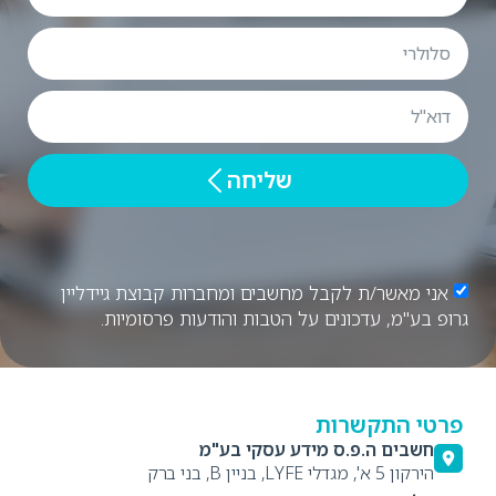
שליחה
אני מאשר/ת לקבל מחשבים ומחברות קבוצת גיידליין
גרופ בע"מ, עדכונים על הטבות והודעות פרסומיות.
פרטי התקשרות
חשבים ה.פ.ס מידע עסקי בע"מ
הירקון 5 א', מגדלי LYFE, בניין B, בני ברק