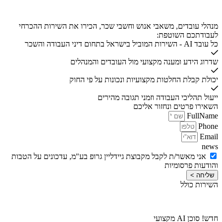
כל עובד AI - חשבים 360
מנהלי עובדים, משאבי אנוש וחשבי שכר, הכירו את השירות ההכרחי
לעבודתכם השוטפת:
כל עובד AI - השירות המוביל בישראל בתחום דיני העבודה והשכר
שדרוג הידע ומענה מקצועי מול העובדים והמנהלים
יכולת קבלת החלטות מקצועיות ונכונות על פי החוק
ייעול תהליכי העבודה וזמני תגובה מהירים
השאירו פרטים ונחזור אליכם
FullName
Phone
Email
news
אני מאשר/ת לקבל מקבוצת גיידליין גרופ בע"מ, עדכונים על הטבות
והודעות פרסומיות
שליחה >
השירות כולל
חדש! סוכן AI מקצועי