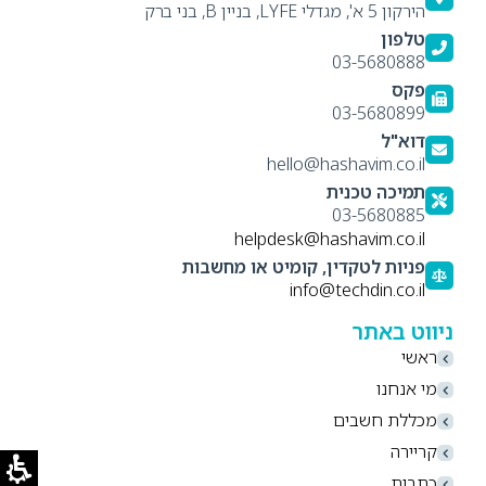
הירקון 5 א', מגדלי LYFE, בניין B, בני ברק
טלפון
03-5680888
פקס
03-5680899
דוא"ל
hello@hashavim.co.il
תמיכה טכנית
03-5680885
helpdesk@hashavim.co.il
פניות לטקדין, קומיט או מחשבות
info@techdin.co.il
ניווט באתר
ראשי
מי אנחנו
מכללת חשבים
קריירה
כתבות