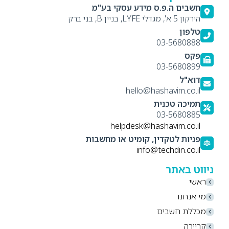
חשבים ה.פ.ס מידע עסקי בע"מ
הירקון 5 א', מגדלי LYFE, בניין B, בני ברק
טלפון
03-5680888
פקס
03-5680899
דוא"ל
hello@hashavim.co.il
תמיכה טכנית
03-5680885
helpdesk@hashavim.co.il
פניות לטקדין, קומיט או מחשבות
info@techdin.co.il
ניווט באתר
ראשי
מי אנחנו
מכללת חשבים
קריירה