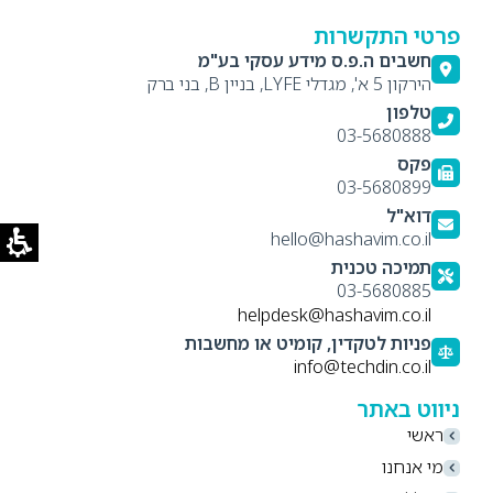
פרטי התקשרות
חשבים ה.פ.ס מידע עסקי בע"מ
הירקון 5 א', מגדלי LYFE, בניין B, בני ברק
טלפון
03-5680888
פקס
03-5680899
דוא"ל
hello@hashavim.co.il
תמיכה טכנית
03-5680885
helpdesk@hashavim.co.il
פניות לטקדין, קומיט או מחשבות
info@techdin.co.il
ניווט באתר
ראשי
מי אנחנו