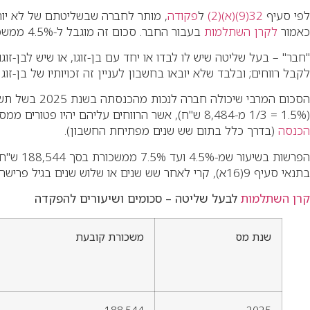
לפי סעיף
32(9)(א)(2)
ל
פקודה
, מותר לחברה שבשליטתם של לא יו
כאמור
לקרן השתלמות
בעבור החבר. סכום זה מוגבל ל-4.5% ממשכורת החבר עד לתקרה הקבועה בסעיף (15,712 ש"ח לחודש בשנת 2025).
לקבל רווחים; ובלבד שלא יובאו בחשבון לעניין זה זכויותיו של בן-זוג
הסכום המרבי שיכולה חברה לנכות מהכנסתה בשנת 2025 בשל תשלומים
(1.5% = 1/3 מ-8,484 ש"ח), אשר הרווחים עליהם יהיו פטורים ממס (יש להדגיש כי אחרי שש שנים גם חלק המעסיק פטור ממס), אם ישולמו לו בתנאי הפטור שלפי סעיף
הכנסה
(בדרך כלל בתום שש שנים מפתיחת החשבון).
הפרשות
בתנאי סעיף 9(16א), קרי לאחר שש שנים או שלוש שנים בגיל פרישה או לצורך השתלמות. ואולם דבר זה מותנה בתשלום מקביל של בעל השליטה בסך שלX 2.5% = 4,714 188,544 ש"ח.
קרן השתלמות
לבעל שליטה – סכומים ושיעורים להפקדה
שנת מס
משכורת קובעת