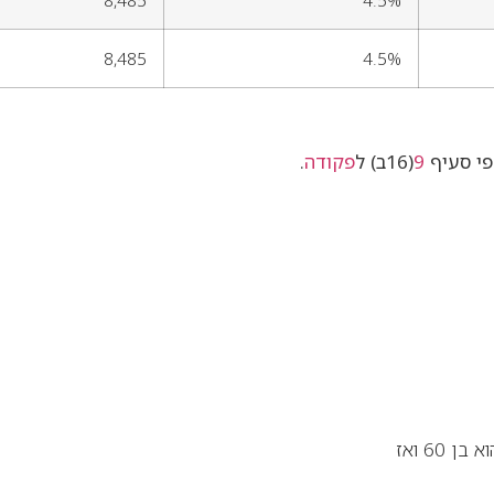
8,485
4.5%
8,485
4.5%
פי סעיף
9
(16ב) ל
פקודה
.