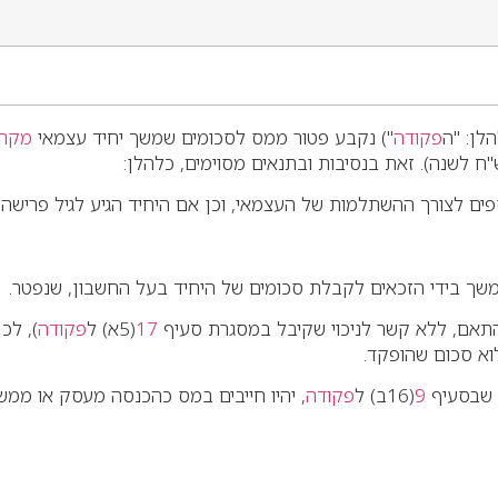
פקודה
") נקבע פטור ממס לסכומים שמשך יחיד עצמאי
מקרן
לצורך ההשתלמות של העצמאי, וכן אם היחיד הגיע לגיל פרישה.
בידי הזכאים לקבלת סכומים של היחיד בעל החשבון, שנפטר.
התאם, ללא קשר לניכוי שקיבל במסגרת סעיף
17
(5א) ל
פקודה
), לכ
ם שבסעיף
9
(16ב) ל
פקודה
, יהיו חייבים במס כהכנסה מעסק או מ