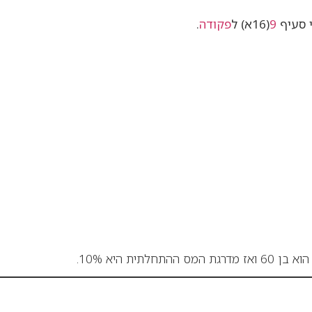
י סעיף
9
(16א) ל
פקודה
.