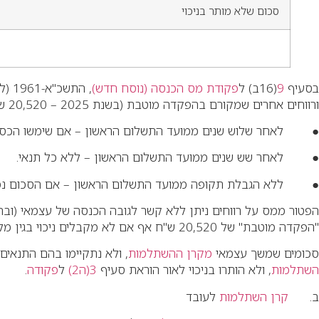
סכום שלא מותר בניכוי
בסעיף
9
(16ב) ל
פקודת מס הכנסה (נוסח חדש)
, התשכ"א-1961 (להלן: "ה
ורווחים אחרים שמקורם בהפקדה מוטבת (בשנת 2025 – 20,520 ש"ח לשנה). זאת בנסיבות ובתנאים מסוימים, כלהלן:
● לאחר שלוש שנים ממועד התשלום הראשון – אם שימשו הכספים 
● לאחר שש שנים ממועד התשלום הראשון – ללא כל תנאי.
● ללא הגבלת תקופה ממועד התשלום הראשון – אם הסכום נמשך 
הפטור ממס על רווחים ניתן ללא קשר לגובה הכנסה של עצמאי (וב
"הפקדה מוטבת" של 20,520 ש"ח אף אם לא מקבלים ניכוי בגין מלוא סכום שהופקד.
סכומים שמשך עצמאי
מקרן ההשתלמות
, ולא נתקיימו בהם התנאי
השתלמות
, ולא הותרו בניכוי לאור הוראת סעיף
3(ה2)
ל
פקודה
.
ב.
קרן השתלמות
לעובד