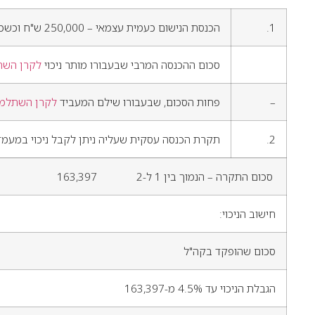
1.
הכנסת הנישום כעמית עצמאי – 250,000 ש"ח וכשכיר 130,000 ש"ח שהופרש בגין קה"ל
סכום ההכנסה המרבי שבעבורו מותר ניכוי
לקרן השת
–
פחות הסכום, שבעבורו שילם המעביד
לקרן השתלמו
2.
תקרת הכנסה עסקית שעליה ניתן לקבל ניכוי במעמד
סכום התקרה – הנמוך בין 1 ל-2 163,397
חישוב הניכוי:
סכום שהופקד בקה"ל
הגבלת הניכוי עד 4.5% מ-163,397