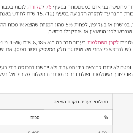
תר מחמישה בני אדם כמשמעותה בסעיף
76
ל
פקודה
, לנכות בעבו
"חבר" – בעל שליטה שיש לו לבדו או יחד עם בן-זוגו, או שיש לבן-זו
 שנרכשו לפני הנישואין או שנתקבלו בירושה;
לקרן השתלמות
 בשיעור שמ-4.5% ועד 7.5% ממשכורת בסך 188,544 ש"ח ומטה לא יותרו כהוצאה בידי המעביד ו
תשלומי מעביד-תקרת הוצאה
%
סכום