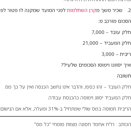
2. שכיר משך מ
קרן השתלמות
לפני המועד שמקנה לו פטור לפ
הסכום מורכב מ:
חלק עובד – 7,000
חלק המעביד – 21,000
ריבית – 3,000
איך יסווגו וימוסו הסכומים שלעיל?
תשובה
חלק העובד – זהו כספו, והדבר אינו נחשב הכנסה ואין על כך מס.
חלק המעביד יסווג וימוסה כהכנסת עבודה.
הריבית תמוסה במס שולי שמתחיל ב-31% ומעלה, אלא אם הנישום הוא בן 60 ואז מדרגת המס ההתחלתית היא 10%.
הכותב : רו"ח אחמד חסונה מצוות מומחי "כל מס"