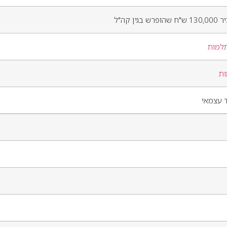
למות
ת
 עצמאי