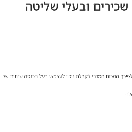
ראשון עד 4.5% מההכנסה הקובעת ועד תקרה של 293,397 ש"ח. לפיכך הסכום המרבי לקבלת ניכוי לעצמאי בעל הכנסה שנתית של
לה: