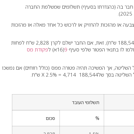
ר חבר בה (כהגדרתו בסעיף) תשלומים שמשלמת החברה
גו, במישרין או בעקיפין, לפחות 5% מהון המניות שהוצא או מכוח ההצבעה או מהזכות להחזיק או לרכוש כל אחד מאלה או מהזכות
בעבור חבר בה הוא 8,485 ש"ח (4.5% מ-188,544 ש"ח); זאת, אם החבר ישלם לקרן 2,828 ש"ח לפחות
9
(16א) ל
פקודת מס
לא ייחשבו להכנסה בידי בעל השליטה, אך המשיכה תהיה פטורה ממס (כולל רווחים) אם נמשכו
תשלומי העובד
%
סכום