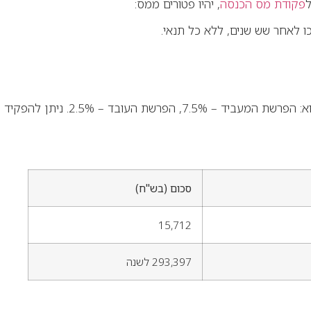
פקודת מס הכנסה
, יהיו פטורים ממס:
 לאחר שש שנים, ללא כל תנאי.
המשכורת המרבית שבגינה ניתן להפקיד ללא זקיפת שווי לעובד היא 15,712 ש"ח לחודש (בשנת המס 2025). שיעור ההפקדה המרבי הוא: הפרשת המעביד – 7.5%, הפרשת העובד – 2.5%. ניתן להפקיד
סכום (בש"ח)
15,712
293,397 לשנה