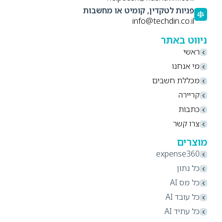
פניות לטקדין, קומיט או מחשבות
info@techdin.co.il
ניווט באתר
ראשי
מי אנחנו
מכללת חשבים
קריירה
כתבות
צרו קשר
מוצרים
expense360
כל נתון
כל מס AI
כל עובד AI
כל עתיד AI