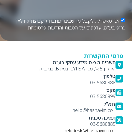
אני מאשר/ת לקבל מחשבים ומחברות קבוצת גיידליין
גרופ בע"מ, עדכונים על הטבות והודעות פרסומיות.
פרטי התקשרות
חשבים ה.פ.ס מידע עסקי בע"מ
הירקון 5 א', מגדלי LYFE, בניין B, בני ברק
טלפון
03-5680888
פקס
03-5680899
דוא"ל
hello@hashavim.co.il
תמיכה טכנית
03-5680885
helpdesk@hashavim.co.il