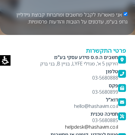
אני מאשר/ת לקבל מחשבים ומחברות קבוצת גיידליין
גרופ בע"מ, עדכונים על הטבות והודעות פרסומיות.
פרטי התקשרות
חשבים ה.פ.ס מידע עסקי בע"מ
הירקון 5 א', מגדלי LYFE, בניין B, בני ברק
טלפון
03-5680888
פקס
03-5680899
דוא"ל
hello@hashavim.co.il
תמיכה טכנית
03-5680885
helpdesk@hashavim.co.il
פניות לטקדין, קומיט או מחשבות