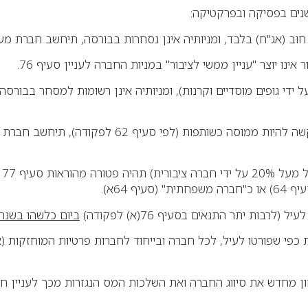
שנים בפסיקה ובפרקטיקה
:
 חוב (אג"ח) בלבד, ומניותיה אינן נסחרות בבורסה, תיחשב חברת 
נו יוצר "עניין ממשי לציבור" במניות החברה לעניין סעיף 76
.
די גופים מוסדיים וקרנות), ומניותיה אינן רשומות למסחר בבורסה,
נקבע כי אגודה שיתופית חקלאית שלא ביקשה להי
חב
.
ות יתר התנאים בסעיף 76(א) לפקודה)
ביום כלשהו בשנת
כפי שפורטו לעיל, לכל חברה ובייחוד לחברות פרטיות המוחזקות (אפי
ההחזקה לעניין תנאי הציבוריות עולה על 20%, יש לבחון מחדש את סיווג החברה ואת השלכות המס