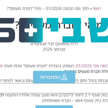
ראשי
»
חוזר מס הכנסה 01/2026 – מיהי "חברת מעטים"?
רו"ח (משפטן) יובל אבוחצירא
פברואר 2026
מס' 01/2026,
העוסק בהגדרת "חברת מעטים" מכוח סעיף
76
".
התחברות
כיום, לאחר חקיקת תיקון 277 לפקודה, שקבע הוראות חדשות ומהפכניות (הח
חרגת מהגדרה זו
.
עמדה אחידה התקפה
לכ