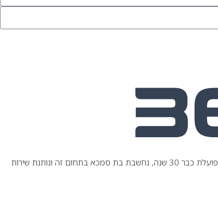
חברת חשבים מקבוצת Guideline היא חברת שירותי המידע הגדולה ביותר בישראל בתחומי המיסוי, העבודה, הפנסיה והגמל. חשבים, שפועלת כבר 30 שנה, נחשבת בת סמכא בתחום זה ונותנת שירות