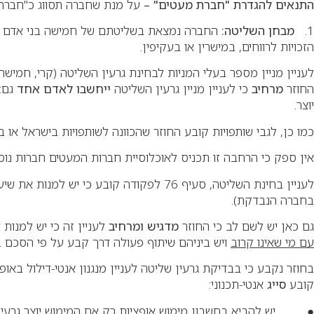
התנאים להגדרת "חברת מעטים
"
–
על מנת שחברה תסווג כ"חברת 
1.
מבחן השליטה
:
החברה נמצאת בשליטתם של חמישה בני אדם
הזכויות לרווחים, במישרין או בעקיפין
.
לעניין מניין מספר בעלי המניות לבחינת גרעין השליטה (קרי, חמישה בני אדם לכל היותר), סעיף 
החוזר
מרחיב
כי לעניין מניין גרעין השליטה
ייחשבו לאדם אחד
גם: 
יוצר
.
כמו כן, לגבי שותפויות קובע החוזר שהכוונה לשותפויות בישראל או ב
אין ספק כי הרחבה זו תכניס לאוכלוסיית חברות המעטים חברות נוספ
לעניין בחינת השליטה, סעיף 76 לפקודה קובע כי יש למנות את שיעור השליטה ה
בחברה הנבדקת)
.
גם כאן יש לשם לב כי החוזר
מדגיש ומרחיב
לעניין זה כי יש למנות את שי
עם מי שאינו קרוב
ויש ביניהם שיתוף פעולה דרך קבע על פי הסכם בע
בחוזר נקבע כי בבדיקת גרעין שליטה לעניין מנגנון אנטי-דילול באו
קובע
סייג
אנטי-תכנוני
:
●
יש להביא בחשבון מימוש אופציות רק אם המימוש יוצר גרעי