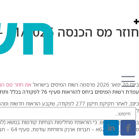
חוזר מס הכנסה 01/2026 – מיהי "חברת מעטים"?
ביום 20 ינואר 2026 פרסמה רשות המיסים בישראל
את
חוזר מס הכנסה 
עמדת רשות המיסים ביחס להוראות סעיף 76 לפקודה בכלל ותחולת חברת מעטים בפרט
להגדיר באופן מדויק וחד-משמעי מיהי חברת המעטים ואיזו חברה מו
בחוזר צוין במפורש, כי הוראותיו מחליפות הנחיות קודמות בנושא (לרבות סעיף 2.1 לחוזר 2/2019) והוא מעגן 
סעיף 77, סעיף 62א – חברות ארנק ורווחיות עודפת, סעיף 64 – חברת בית, וסעיף 64א – חברת משפחתית).