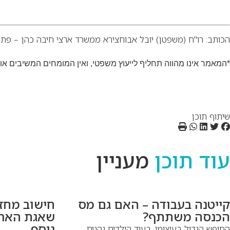
הכותב: רו"ח (משפטן) יובל אבוחצירא ממשרד ארצי חיבה כהן – פתרו
*המאמר אינו מהווה תחליף לייעוץ משפטי, ואין המומחים המשיבים א
שיתוף תוכן
עוד תוכן
מעניין
קייטנה בעבודה – האם גם מס
חישוב מחז
הכנסה משתתף?
שאגת הארי
נוסף
החופש הגדול בעיצומו. בעוד הילדים נהנים