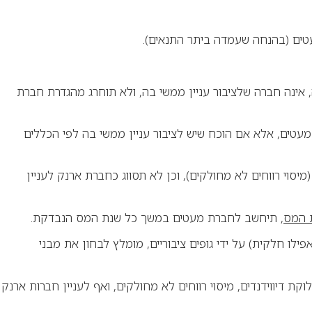
מעטים (בהנחה שעמדה ביתר התנאים)
.
 אינה חברה שלציבור עניין ממשי בה, ולא תוחרג מהגדרת חברת
ות ממוסה כשותפות (לפי סעיף 62 לפקודה), תיחשב חברת מעטים, אלא אם הוכח שיש לציבור עניין ממשי בה לפי הכללים
רה שנקבע כי יש בה עניין לציבור (למשל, עקב החזקה של מעל 20% על ידי חברה ציבורית) תהיה פטורה מהוראות סעיף 77 (מיסוי רווחים לא מחולקים), וכן לא תסווג כחברת ארנק לעניין
 המס
,
תיחשב לחברת מעטים במשך כל שנת המס הנבדקת
.
לו חלקית) על ידי גופים ציבוריים, מומלץ לבחון את מבני
 הנגזרות מכך לעניין חלוקת דיווידנדים, מיסוי רווחים לא מחולקים, ואף לעניין חברות ארנק