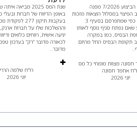
סעיף 4 להוראת הביצוע 7/2026 מפנה
שנת המס 2025 מביאה אי
 הפיצוי במסלול הוצאות מזכות
באופן הדיווח של חברות ובעלי מנ
ומסלול מחזורים כפי שמתפרסם בסעיף 3
בעקבות תיקון 277 לפק
 שאם נפתח סניף נוסף לאותו
וההשלכות שלו על חברות ארנק, 
פת הבסיס, כמו במקרה
יגיעה אישית, רווחים כלואים ודיווח
 תקופת הבסיס החל מהיום
לכאורה מדובר “רק” בעדכון טפסי
..
מדובר...
רו"ח שלמה הררי
ו"ח אחמד חסונה
יוני 2026
יוני 2026