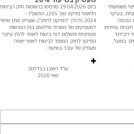
תה שינוי משמעותי
ביום 29.04.2026 פורסמו ברשומות חוק הביטוח
יות, בעיקר
הלאומי (תיקון מס' 265), התשפ"ו –
ודת מס הכנסה
2024 (להלן: "התיקון לחוק"), שעניינו מתן שיפוי
חברות עתירות
למעסיקים של משרתי מילואים בגין הפרשות
י דיבידנד.
פנסיוניות ותשלום דמי ביטוח לאומי. להלן עיקרי
ם. בפועל,
התיקון לחוק: המוסד לביטוח לאומי ישפה
מעסיק של עובד בשיעור...
עו"ד ראובן בבדז'נוב
מאי 2026