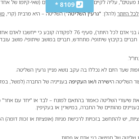
מעטים", עליה לקיים
שלושה
תנאים מצטברים (שאי-קיומו של אחד 
8109 *
לכל היותר
(להלן:
"גרעין השליטה"
) השליטה – היא מרבית (קרי
,
מעל
76 לפקודה קובע כי ייחשבו לאדם אחד גם
חברים בקיבוץ שיתופי/ מתחדש, חברים במושב שיתופי/ מושב עובדים,
חו"ל
.
ות שעד היום לא נכללו בה עקב נושא מניין גרעין השליטה
.
ישירה ו/או העקיפה
בענייניה של החברה (למשל, במק
עורי השליטה כאמור בהתאם למונח – לבד או "יחד עם אחר" (כהגדרת מונח זה בסעיף 88
ניינים מהותיים של החברה, במישרין או בעקיפין
.
פציות, יש להתחשב בזכויות לרכישת מניות (אופציות או זכות דומה)
ן שליטה של חמישה בני אדם או פחות
.