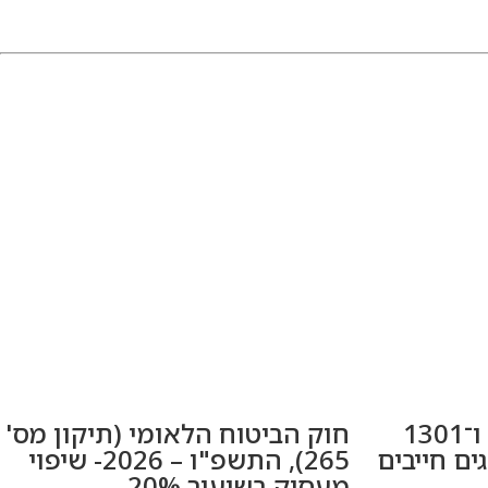
שינויים בטופסי 1214 ו־1301
חוק הביטוח הלאומי (תיקון מס'
מייצגים חייבים
265), התשפ"ו – 2026- שיפוי
מעסיק בשיעור 20%