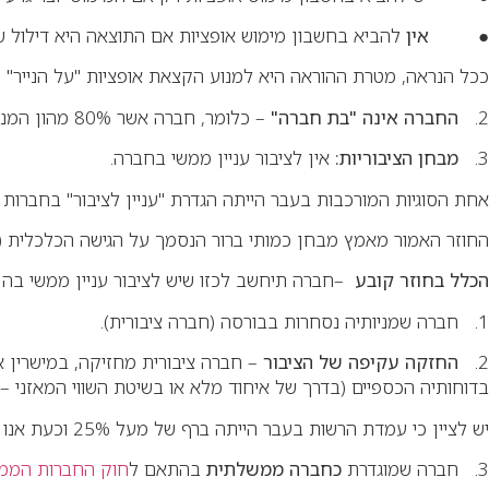
●
אין
להביא בחשבון מימוש אופציות אם התוצאה היא דילול 
ככל הנראה, מטרת ההוראה היא למנוע הקצאת אופציות "על הנייר"
2.
החברה אינה "בת חברה
"
– כלומר, חברה אשר 80% מהון המניות שלה מוחזק במישרין או בעקיפין, בידי חברות ש
3.
מבחן הציבוריות
:
אין לציבור עניין ממשי בחברה
.
אחת הסוגיות המורכבות בעבר הייתה הגדרת "עניין לציבור" בחברות פ
החוזר האמור מאמץ מבחן כמותי ברור הנסמך על הגישה הכלכלית (ב
הכלל בחוזר קובע
–
חברה תיחשב לכזו שיש לציבור עניין ממשי בה 
1. חברה שמניותיה נסחרות בבורסה (חברה ציבורית)
.
2.
החזקה עקיפה של הציבור
–
חברה ציבורית מחזיקה, במישרין א
בדוחותיה הכספיים
(בדרך של איחוד מלא או בשיטת השווי המאזני
 –
יש לציין כי עמדת הרשות בעבר הייתה ברף של מעל 25% וכעת אנו רואים כי הרף להחרגה (בעניין תנאי הציבוריות) ירד כאמור
3. חברה שמוגדרת
כחברה ממשלתית
בהתאם ל
חוק החברות הממשלת