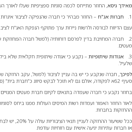
מאידך גיסא
, החוזר מתייחס לכמה סוגיות ספציפיות שעלו לאורך ה
1.
חברות אג"ח
– החוזר מבהיר כי חברה שהנפיקה לציבור איגרות
עצם הדיווח לבורסה ולרשות ניירות ערך מתוקף הנפקת האג"ח לציבור אי
2. חברה המחויבת בדין לפרסם דוחותיה (למשל חברה המחוזקת על י
מעטים
.
3.
אגודות שיתופיות
–
שלעיל
.
לפיכך,
סעיף 62א לפקודה, אולם גם לא תוכל לבקש סיווג כ"חברת בית" (סעיף 64) או כ"חברה משפחתית" (סעיף 64א)
בחוזר נקבע כי חברה שעמדה בתנאים לקיום חברת מעטים המנויים לעיל (לרב
לאור החוזר האמור ועמדות רשות המיסים העולות ממנו ביחס לסוגיות 
ההחזקות בחברות
.
ככל ששיעור 
או חברות עתירות יגיעה אישית עם רווחיות עודפת
.