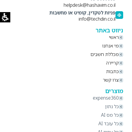
helpdesk@hashavim.co.il
פניות לטקדין, קומיט או מחשבות
info@techdin.co.il
ניווט באתר
ראשי
מי אנחנו
מכללת חשבים
קריירה
כתבות
צרו קשר
מוצרים
expense360
כל נתון
כל מס AI
כל עובד AI
כל עתיד AI