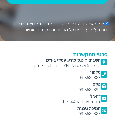
אני מאשר/ת לקבל מחשבים ומחברות קבוצת גיידליין
גרופ בע"מ, עדכונים על הטבות והודעות פרסומיות.
פרטי התקשרות
חשבים ה.פ.ס מידע עסקי בע"מ
הירקון 5 א', מגדלי LYFE, בניין B, בני ברק
טלפון
03-5680888
פקס
03-5680899
דוא"ל
hello@hashavim.co.il
תמיכה טכנית
03-5680885