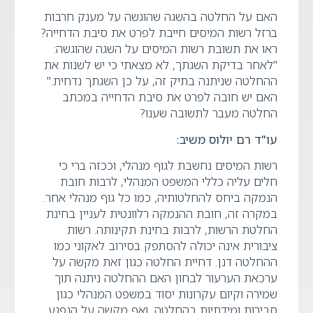
האם על החלטה בהשגה שהוגשה על מענק חרבות
ברזל רשות המיסים חייבת לפרט את סיבת הדחייה?
ראו את תשובת רשות המיסים על השגה שהוגשה:
"לאחר בדיקת השגתך, לא מצאתי כי יש לשנות את
ההחלטה שניתנה בתיק זה, על כן השגתך נדחית."
האם יש חובה לפרט את סיבת הדחייה במכתב
החלטה מעבר לתשובה שענו?
עו"ד רם יולוס משיב:
רשות המיסים נחשבת לגוף מנהלי, וככזה ברי כי
חלים עליה כללי המשפט המנהלי, לרבות חובת
הנמקה ביחס להחלטותיה, כמו כל גוף מנהלי אחר.
במקרה זה, חובת ההנמקה רלוונטית לעניין בחינת
החלטת הרשות, לרבות בחינת תקינותה. רשות
ציבורית אינה יכולה להסתפק בסירוב לאקוני כמו
ההחלטה דנן. דחיית החלטה כגון זאת מקשה על
ערכאת הערעור לבחון האם ההחלטה ניתנה תוך
שמירה וקיום עקרונות יסוד במשפט המנהלי כגון
סבירות ומידתיות בהחלטה, ואף מקשה על הנפגע