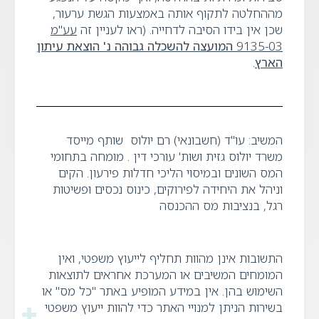
מההחלטה לתקוף אותה באמצעות הגשת ערעור,
שכן אין בידו הסיבה לדחייה. (ראו לעניין זה
עע"מ
9135-03
המועצה להשכלה גבוהה נ' הוצאת עיתון
הארץ
.
המשיב: עו"ד (חשבונאי) רם יולוס שותף מייסד
משרד יולוס גזית ושות' עורכי דין . מומחה בתחומי
המס השונים ובמיסוי הליכי חדלות פירעון. הקים
וניהל את היחידה לפירוקים, כינוס נכסים ופשיטות
רגל, בנציבות מס ההכנסה
התשובות אינן מהוות תחליף לייעוץ משפטי, ואין
המומחים המשיבים או המערכת אחראים לתוצאות
השימוש בהן. אין במידע המופיע באתר "כל מס" או
בשירות הניתן למנויי האתר כדי להוות ייעוץ משפטי