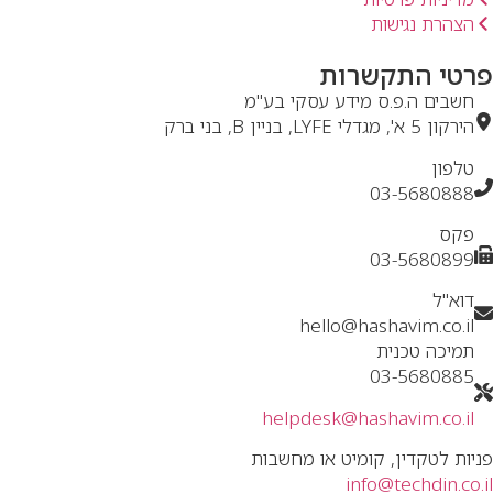
הצהרת נגישות
פרטי התקשרות
חשבים ה.פ.ס מידע עסקי בע"מ
הירקון 5 א', מגדלי LYFE, בניין B, בני ברק
טלפון
03-5680888
פקס
03-5680899
דוא"ל
hello@hashavim.co.il
תמיכה טכנית
03-5680885
helpdesk@hashavim.co.il
פניות לטקדין, קומיט או מחשבות
info@techdin.co.il