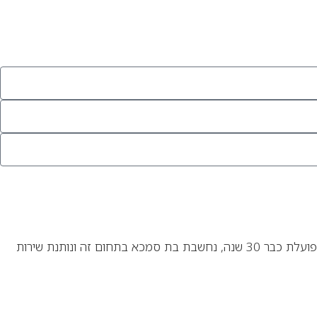
חברת חשבים מקבוצת Guideline היא חברת שירותי המידע הגדולה ביותר בישראל בתחומי המיסוי, העבודה, הפנסיה והגמל. חשבים, שפועלת כבר 30 שנה, נחשבת בת סמכא בתחום זה ונותנת שירות