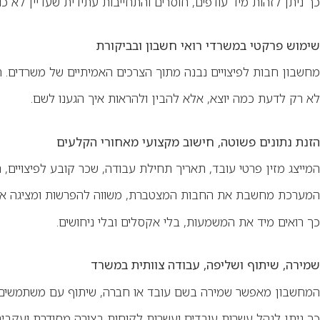
כך ניתן לזהות מיד עודפים, חוסרים והתחייבות עתידית שעדיין לא כוס
שימוש פרקטי במשרדי רואי חשבון ובביקורת
מחשבון חבות לפיצויים נבנה מתוך הצרכים האמיתיים של משרדים. הפקת החישוב כנייר עבודה, שמיר
לא רק לדעת כמה יוצא, אלא להבין ולהראות איך הגענו לשם.
הזנת נתונים פשוטה, חישוב מקצועי מאחורי הקלעים
המייצג מזין פרטי עובד, תאריך תחילת עבודה, שכר קובע לפיצויים, ת
המערכת מחשבת את החבות המצטברת, משווה להפרשות ומציגה את ה
כך רואים מיד את המשמעות, בלי אקסלים ובלי ניחושים.
שמירה, שיתוף ושליפה, עבודה צוותית במשרד
המחשבון מאפשר שמירה בשם עובד או חברה, שיתוף עם משתמשים א
כך ניתן לנהל עשרות עובדים ועשרות לקוחות בצורה מסודרת ועקבית