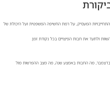
ביקורת
על התחייבויות המעסיק, על רמת החשיפה המשפטית ועל היכולת של
שוות ולתעד את חבות הפיצויים בכל נקודת זמן.
 הטעויות הנפוצות היא להתייחס לפיצויים רק כשעובד עוזב. בפועל, משרדי רואי חשבון וחשבי שכר נדרשים לדעת מה החבות ל־31 בדצמבר, מה החבות באמצע שנה, מה מצב ההפרשות מול