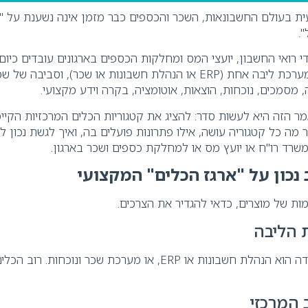
ת בעולם החשבונאות, השכר והכספים כבר מזמן אינה נשענת על "
.
י רואי החשבון, יועצי המס ומחלקות הכספים בארגונים עובדים כי
כלים דיגיטליים: מערכת ליבה אחת (ERP או הנהלת חשבונות או שכר), וס
 מסמכים, נוכחות, הוצאות, אוטומציה, בקרה וידע מקצועי.
 הזה היא לעשות סדר: להציג את קטגוריות הכלים המרכזיות הקיימ
 מה כל קטגוריה עושה, אילו פתרונות פועלים בה, ואיך לגשת נכון לב
שרד רו"ח או יועץ מס או למחלקת כספים ושכר בארגון.
נכון על "ארגז הכלים" המקצועי
ות של מוצרים, כדאי להגדיר את הצרכים.
 הליבה
האם מרכז העבודה הוא הנהלת חשבונות או ERP, או מערכת שכר ונוכחו
 המרכזי