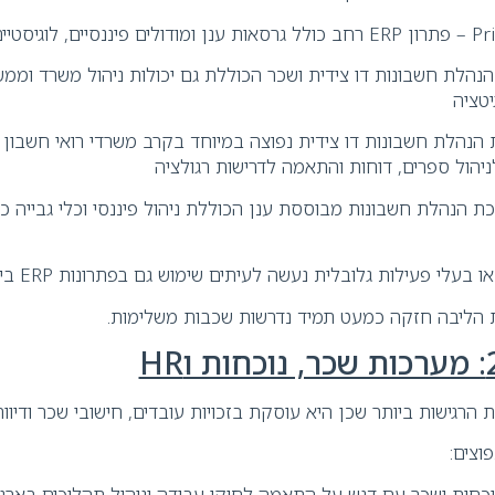
טיים וניהוליים
נהלת חשבונות דו צידית ושכר הכוללת גם יכולות ניהול משרד וממ
יטציה
 הנהלת חשבונות דו צידית נפוצה במיוחד בקרב משרדי רואי חשבון ו
לניהול ספרים, דוחות והתאמה לדרישות רגולציה
– מערכת הנהלת חשבונות מבוססת ענן הכוללת ניהול פיננסי וכלי גביי
בעלי פעילות גלובלית נעשה לעיתים שימוש גם בפתרונות ERP בינלאומיים בענן.
הליבה חזקה כמעט תמיד נדרשות שכבות משלימות.
 הרגישות ביותר שכן היא עוסקת בזכויות עובדים, חישובי שכר ודיווחי
וצים:
כחות ושכר עם דגש על התאמה לחוקי עבודה וניהול תהליכים בארגו