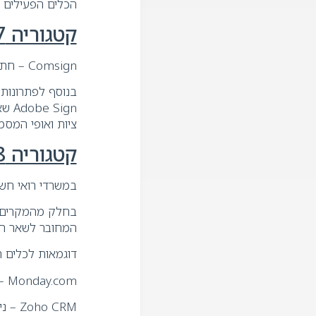
הכלים הפעילים 
קטגוריה 7: חתימות דיגיטליות וניהול מסמכים
Comsign – חתימה דיגיטלית, ארכוב ותהליכי אישור
ign
ציות ואופי המסמ
קטגוריה 8: ניהול משרד וPractice Management
במשרדי רואי חשב
בחלק מהמקרים רכ
המחובר לשאר ה
דוגמאות לכלים 
Monday.com – ניהול משימות, תהליכים וסטטוסים ונפוץ כמערכת תפעולית למשרדים
Zoho CRM – ניהול לקוחות, פניות ותהליכי שירות כולל חיבורים למערכות פיננסיות