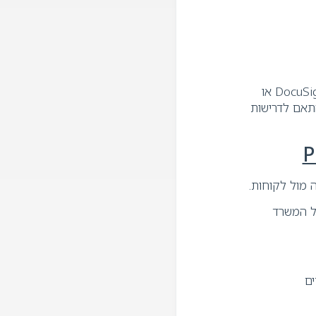
בנוסף לפתרונות ייעודיים משרדים רבים עושים שימוש גם בכלי חתימה כלליים כגון DocuSign או
בהתאם לדרישות
 מול לקוחות.
ול המשרד