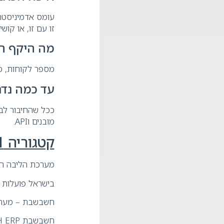
עומס אדמיניסטרט
זו עם זו, או קו
מה היקף ה
מספר לקוחות, מ
עד כמה נדר
מובנים וAPI.
קטגוריה 1: מערכות ליבה – הנהלת חשבונות וERP
מערכת הליבה היא
בישראל פועלות 
חשבשבת – מערכת 
חשבשבת H ERP – גרסת ERP מתקדמת יותר המיועדת לארגונים ולפעילות רחבה