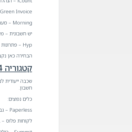
iCount – הנהלת חשבונות באינטרנט והפקת מסמכים
Green Invoice – הפקת חשבוניות דיגיטליות וניהול מסמכים
Morning – מערכת לניהול עסק הכוללת חשבוניות דיגיטליות, גבייה וניהול לקוחות
יש חשבונית – מע
Hyp – פתרונות סליקה והתממשקות למערכות פיננסיות
הבחירה כאן נקבע
קטגוריה 4: גבייה, ריטיינר וניהול תשלומים מלקוחות
שכבה ייעודית לנ
חשבון.
כלים נפוצים:
Paperless – גבייה, ריטיינר, הפקת מסמכים וגבייה במס"ב
לקוחות פלוס – ג
Summit – כוללת רכיב גבייה כחלק ממערכת הנהלת חשבונות