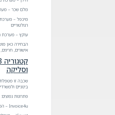
מלם שכר – מערכת
מיכפל – מערכת ש
רגולטוריים
עוקץ – מערכת נ
הבחירה כאן מוש
אישורים, חריגים,
וסליקה
שכבה זו מטפלת 
בינוניים ולמשרד
פתרונות נפוצים:
Invoice4u – הפקת חשבוניות אונליין, סליקה, ניהול מלאי והוצאות