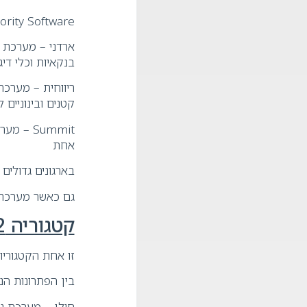
Priority Software – פתרון ERP רחב כולל גרסאות ענן ומודולים פיננסיים, לוגיס
ארדני – מערכת ה
בנקאיות וכלי דיג
ריווחית – מערכת
קטנים ובינוניים 
Summit 
אחת
בארגונים גדולים או 
גם כאשר מערכת 
קטגוריה 2: מערכות שכר, נוכחות וHR
זו אחת הקטגוריות
בין הפתרונות הנפ
חילן – מערכת נו