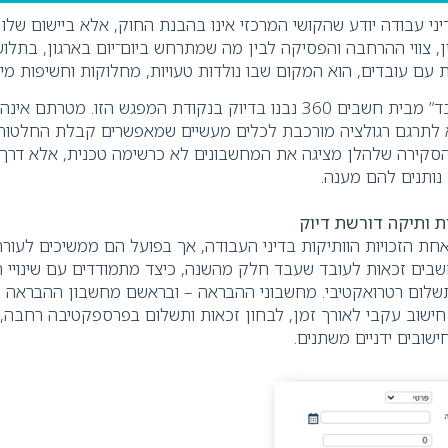
ני עבודה יודע שהקושי המרכזי אינו בהבנת החוק, אלא ביישום שלו
ן, צווי ההרחבה והפסיקה לבין מה שמתרחש ביום־יום בארגון
,
בתלוש 
ת עם עובדים
,
הוא המקום שבו נולדות טעויות, מחלוקות וחשיפות מי
מחשבוני “כל עובד” מבית חשבים 360 נבנו בדיוק בנקודת המפגש הזו. מטרת
א לתרגם רגולציה מורכבת לכלים מעשיים שמאפשרים קבלת החלטות
הסקירה שלהלן מציגה את המחשבונים לא כרשימה טכנית, אלא דרך
נותנים להם מענה
.
ת ותיקה דורשת דיוק
חת הזכויות הוותיקות בדיני העבודה, אך בפועל הם ממשיכים לעור
שבים זכאות לעובד שעבד חלק מהשנה, כיצד מתמודדים עם שינויי 
 תשלום רטרואקטיבי. מחשבוני ההבראה – ובראשם מחשבון ההבראה ה
ישוב עקבי לאורך זמן, לבחון זכאות ותשלום בפרספקטיבה רחבה, 
שובים ידניים משתנים
.