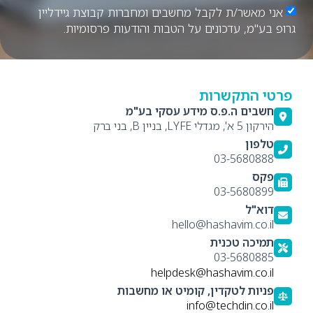
אני מאשר/ת לקבל מחשבים ומחברות קבוצת גיידליין
גרופ בע"מ, עדכונים על הטבות והודעות פרסומיות.
פרטי התקשרות
חשבים ה.פ.ס מידע עסקי בע"מ
הירקון 5 א', מגדלי LYFE, בניין B, בני ברק
טלפון
03-5680888
פקס
03-5680899
דוא"ל
hello@hashavim.co.il
תמיכה טכנית
03-5680885
helpdesk@hashavim.co.il
פניות לטקדין, קומיט או מחשבות
info@techdin.co.il