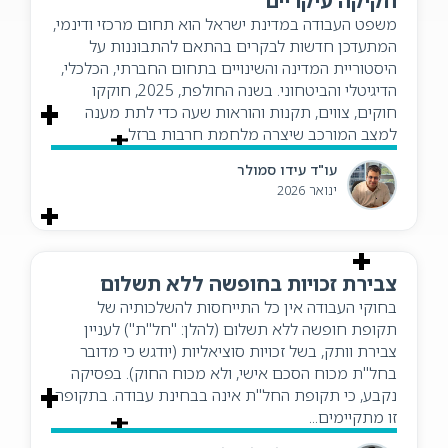
חקיקה עיקריים
משפט העבודה במדינת ישראל הוא תחום מרכזי ודינמי,
המתעדכן חדשות לבקרים בהתאם להתבוננות על
היסטוריית המדינה והשינויים בתחום החברתי, הכלכלי,
הדיגיטלי והביטחוני. בשנה החולפת, 2025, חוקקו
חוקים, צווים, תקנות והוראות שעה כדי לתת מענה
למצב המורכב שיצרה מלחמת חרבות ברזל,...
עו"ד עידו סמולר
ינואר 2026
צבירת זכויות בחופשה ללא תשלום
בחוקי העבודה אין כל התייחסות להשלכותיה של
תקופת חופשה ללא תשלום (להלן: "חל"ת") לעניין
צבירת וותק, בשל זכויות סוציאליות (יודגש כי מדובר
בחל"ת מכוח הסכם אישי, ולא מכוח החוק). בפסיקה
נקבע, כי תקופת החל"ת אינה בבחינת עבודה. בתקופה
זו מתקיימים...