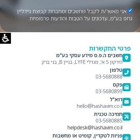
אני מאשר/ת לקבל מחשבים ומחברות קבוצת גיידליין
גרופ בע"מ, עדכונים על הטבות והודעות פרסומיות.
פרטי התקשרות
חשבים ה.פ.ס מידע עסקי בע"מ
הירקון 5 א', מגדלי LYFE, בניין B, בני ברק
טלפון
03-5680888
פקס
03-5680899
דוא"ל
hello@hashavim.co.il
תמיכה טכנית
03-5680885
helpdesk@hashavim.co.il
פניות לטקדין, קומיט או מחשבות