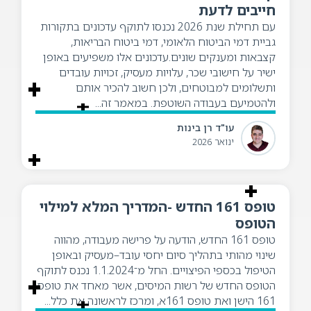
חייבים לדעת
עם תחילת שנת 2026 נכנסו לתוקף עדכונים בתקורות
גביית דמי הביטוח הלאומי, דמי ביטוח הבריאות,
קצבאות ומענקים שונים.עדכונים אלו משפיעים באופן
ישיר על חישובי שכר, עלויות מעסיק, זכויות עובדים
ותשלומים למבוטחים, ולכן חשוב להכיר אותם
ולהטמיעם בעבודה השוטפת. במאמר זה...
עו"ד רן בינות
ינואר 2026
טופס 161 החדש -המדריך המלא למילוי
הטופס
טופס 161 החדש, הודעה על פרישה מעבודה, מהווה
שינוי מהותי בתהליך סיום יחסי עובד–מעסיק ובאופן
הטיפול בכספי הפיצויים. החל מ־1.1.2024 נכנס לתוקף
הטופס החדש של רשות המיסים, אשר מאחד את טופס
161 הישן ואת טופס 161א, ומרכז לראשונה את כלל...