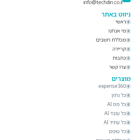
info@techdin.co.il
ניווט באתר
ראשי
מי אנחנו
מכללת חשבים
קריירה
כתבות
צרו קשר
מוצרים
expense360
כל נתון
כל מס AI
כל עובד AI
כל עתיד AI
כל טופס