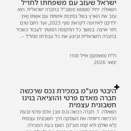
ישראל שעזב עם משפחתו לחו״ל
השאלה: יחיד משמש סמנכ"ל בחברה ישראלית. הוא
עזב את הארץ בשל נסיבות אישיות עם אשתו (אין
ילדים) לאירופה לקראת סוף 2023, ועד היום טרם
חזר ארצה. במשך כל התקופה המשיך לעבוד כשכיר
בחברה הישראלית וביצע את כל עבודתו מחו"ל –...
רו"ח (משפטן) אייל סנדו
ינואר 2026
היבטי מע"מ במכירת נכס שרכשה
חברה מאדם פרטי והוציאה בגינו
חשבונית עצמית
השאלה: 1. חברה רכשה נכס מבן אדם פרטי ובעת
הרכישה דיווחה את העסקה דרך חשבונית עצמית
(לא שולם ולא קוזז מע"מ). האם בעת המכירה