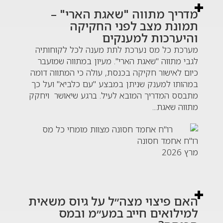
מדריך מתווה "שאגת הארי" –
תמונת מצב לפני החקיקה
והיערכות למענקים
מערכת כל מס נערכת לתת מענה לכל לקוחותיה
לגבי מתווה "שאגת הארי". מעיון במתווה שמועבר
כיום לאישור חקיקה בכנסת, עולה כי המתווה דומה
במהותו למענק שניתן במבצע "עם כלביא" ועל כך
מתבסס המדריך המובא לעיל. ברגע שיאושר ויחקק
מתווה שאגת...
רו"ח אחמד חסונה
מרץ 2026
האם פיצוי מצה״ל על גיוס משאית
למילואים חייב במע״מ ובמס