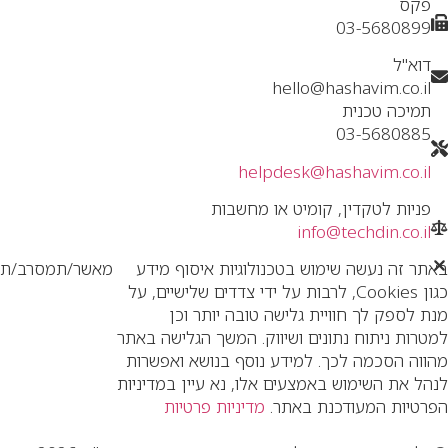
פקס
03-5680899
דוא"ל
hello@hashavim.co.il
תמיכה טכנית
03-5680885
helpdesk@hashavim.co.il
פניות לטקדין, קומיט או מחשבות
info@techdin.co.il
באתר זה נעשה שימוש בטכנולוגיות איסוף מידע
מאשר/ת
מסרב/ת
כגון Cookies, לרבות על ידי צדדים שלישיים, על
מנת לספק לך חוויית גלישה טובה יותר וכן
למטרות ניתוח נתונים ושיווק. המשך הגלישה באתר
מהווה הסכמה לכך. למידע נוסף בנושא ואפשרות
לנהל את השימוש באמצעים אלו, נא עיין במדיניות
הפרטיות המעודכנת באתר.
מדיניות פרטיות