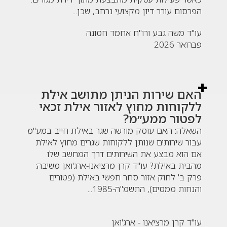
הפרסום עורר דיון מקצועי נרחב, שכן...
עו"ד משה גבע ורו"ח אחמד חסונה
פברואר 2026
האם שירות הניתן מתושב אילת
ללקוחות מחוץ לאזור אילת זכאי
לפטור ממע״מ?
השאלה: האם עוסק מורשה שגר באילת חייב במע"מ
עבור שירותים שנותן ללקוחות שגרים מחוץ לאילת
אם הוא מבצע את השירותים דרך המחשב שלו
מהבית באילת? עו"ד קרן מרציאנו-ארג'ואן משיבה:
פרק ב' לחוק אזור סחר חפשי באילת (פטורים
והנחות ממסים), התשמ"ה-1985...
עו"ד קרן מרציאנו - ארג'ואן