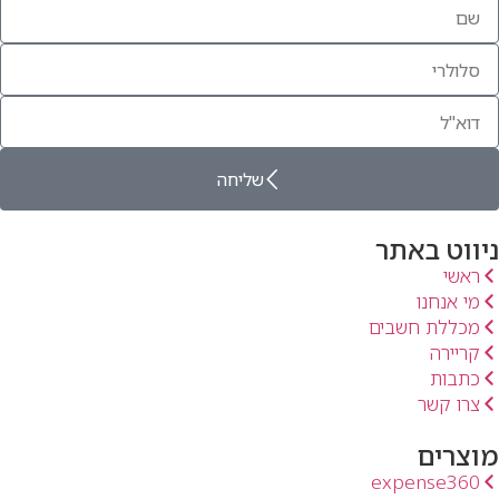
אני מאשר/ת לקבל מחשבים ומחברות קבוצת גיידליין גרופ בע"מ,
שליחה
עדכונים על הטבות והודעות פרסומיות.
ניווט באתר
ראשי
מי אנחנו
מכללת חשבים
קריירה
כתבות
צרו קשר
מוצרים
expense360