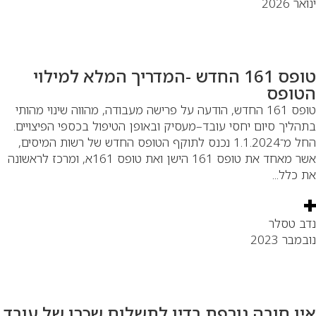
אר 2026
טופס 161 החדש -המדריך המלא למילוי
טופס
טופס 161 החדש, הודעה על פרישה מעבודה, מהווה שינוי מהותי
הליך סיום יחסי עובד–מעסיק ובאופן הטיפול בכספי הפיצויים.
החל מ־1.1.2024 נכנס לתוקף הטופס החדש של רשות המיסים,
אשר מאחד את טופס 161 הישן ואת טופס 161א, ומרכז לראשונה
 כלל...
ב טסלר
מבר 2023
ין חובה גורפת בדין לתשלום שכרו של עובד