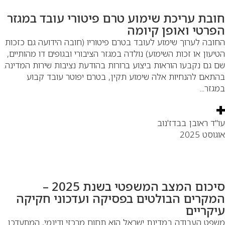
ובת עריכת שימוע טרם פיטורי עובד במגזר
פרטי ואופן קיומה
ובה לערוך שימוע לעובד בטרם פיטוריו (חובה הידועה גם כזכות
יעון או זכות השימוע) נולדה במגזר הציבורי ובגופים דו מהותיים,
 גם נקבעו הוראות ביצוע ברורות בהודעת נציבות שירות המדינה.
תאם להנחיות אלה שימוע תקין, בטרם יפוטר עובד קבוע
גזר...
"ד ראובן בבדז'נוב
וסט 2025
סיכום המצב המשפטי בשנת 2025 –
מקרים הבולטים בפסיקה ועדכוני חקיקה
יקריים
פט העבודה במדינת ישראל הוא תחום מרכזי ודינמי, המתעדכן