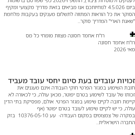
לעסקים ולמוסדות ציבור), התשפ"ו-2026 כפי שפורסם ברשומות
ביום 4.5.026 לנוחיותכם אנו מביאים בזאת מדריך מקצועי ומקיף
וקר את כל הוראות המתווה לתשלום מענקים בעקבות מלחמת
אגת הארי" המדריך סוקר...
"ח אחמד חסונה
 2026
כויות עובדים בעת סיום יחסי עובד מעביד
בת השימוע במגזר הפרטי חוקי העבודה אינם מעגנים את
ותו של עובד לשימוע בטרם יפוטר, מכאן עולה, כי לכאורה לא
ימת חובה לקיים שימוע במגזר הפרטי. אולם, מפסיקת בתי הדין
לה, כי יש לקיים שימוע לעובד בטרם יפוטר (אף
במקרה של צמצומים במקום העבודה- עע 10376-05-10 בזק
ברה הישראלית...