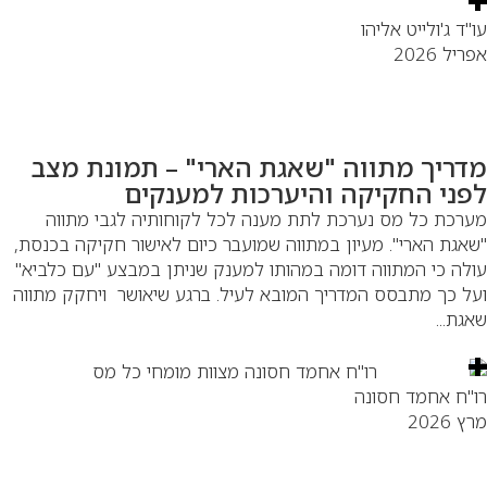
"ד ג'ולייט אליהו
יל 2026
דריך מתווה "שאגת הארי" – תמונת מצב
פני החקיקה והיערכות למענקים
רכת כל מס נערכת לתת מענה לכל לקוחותיה לגבי מתווה
אגת הארי". מעיון במתווה שמועבר כיום לאישור חקיקה בכנסת,
לה כי המתווה דומה במהותו למענק שניתן במבצע "עם כלביא"
ל כך מתבסס המדריך המובא לעיל. ברגע שיאושר ויחקק מתווה
גת...
"ח אחמד חסונה
 2026