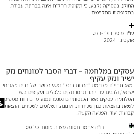
וק). בפסיקה נקבע, כי תקופת החל"ת אינה בבחינת עבודה.
קופה זו מתקיימים...
"ד מיטל דולב-בלט
קטובר 2024
סקים במלחמה – דברי הסבר למונחים נזק
שיר ונזק עקיף
ז תחילת מלחמת "חרבות ברזל" נפגע רכושם של רבים מאזרחי
ראל, ולרבים עוד יותר נגרמו נזקים כלכליים ועקיפים בשל
לחמה. עסקים אשר הכנסותיהם נפגעו ונמנע מהם רווח ממשיכים
את בהוצאות כגון שכירויות, ארנונה, תשלומים לשכירים, הוצאות
ועות ועוד. הפגיעה הקשה...
"ח אחמד חסונה