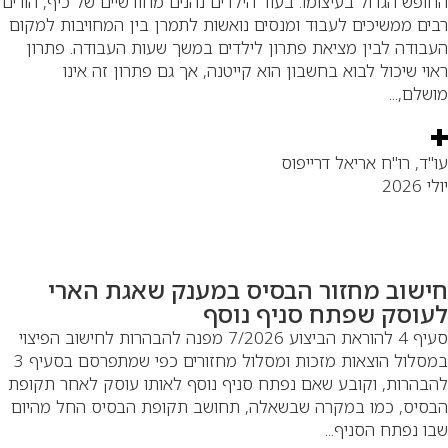
ופש הגדול בעיצומו. בעוד הילדים נהנים מחודשיים של כיף, הורים
ים ממשיכים לעבוד ומנסים נואשות לתמרן בין המחויבות למקום
בודה לבין מציאת פתרון לילדים במשך שעות העבודה. פתרון
וי שיכול לבוא בחשבון הוא קייטנה, אך גם פתרון זה אינו
שלם,...
"ד, רו"ח אריאל דרייפוס
 2026
ישוב מחזור הבסיס במענק שאגת הארי
עוסק שפתח סניף נוסף
סעיף 4 להוראת הביצוע 7/2026 מפנה להבהרות לחישוב הפיצוי
במסלול הוצאות מזכות ומסלול מחזורים כפי שמתפרסם בסעיף 3
בהרות, וקובע שאם נפתח סניף נוסף לאותו עוסק לאחר תקופת
סיס, כמו במקרה שבשאלה, תחושב תקופת הבסיס החל מהיום
ו נפתח הסניף...