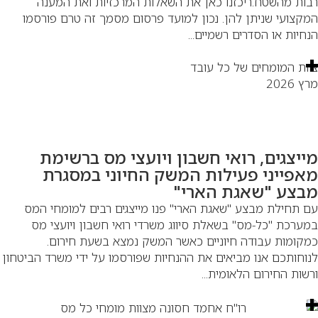
ות מהשטח.ריכזנו כאן את השאלות המרכזיות ואת המענה
קצועי שניתן להן. נכון למועד פרסום מסמך זה טרם פורסמו
חיות או הסדרים רשמיים...
ות המומחים של כל עובד
 2026
ייצגים, רואי חשבון ויועצי מס ברשימת
אפייני פעילות המשק החיוני במסגרת
בצע "שאגת הארי"
 תחילת מבצע "שאגת הארי" פנו מייצגים רבים למומחי המס
ערכת "כל-מס" בשאלת סיווג משרדי רואי חשבון ויועצי מס
קומות עבודה חיוניים כאשר המשק נמצא בשעת חירום.
וחותכם אנו מביאים את ההנחיות שפורסמו על ידי משרד הביטחון
שות החירום הלאומית...