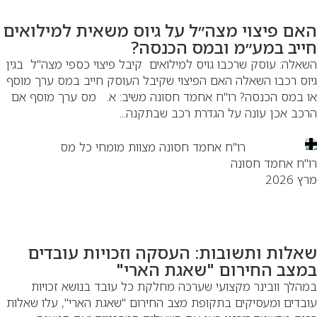
אם פיצוי מצה״ל על גיוס משאית למילואים
ייב במע״מ ובמס הכנסה?
אלה: עוסק שרכבו גויס למילואים קיבל פיצוי כספי מצה"ל בגין
וס רכבו השאלה האם הפיצוי שקיבל העוסק חייב במס ערך מוסף
 במס הכנסה? רו"ח אחמד חסונה משיב: א. מס ערך מוסף אם
כב אכן עונה על הגדרת רכב שבתקנה...
"ח אחמד חסונה
 2026
אלות ותשובות: העסקה וזכויות עובדים
מצב החירום "שאגת הארי"
הלך וובינר מקצועי שערכה מחלקת כל עובד בנושא זכויות
בדים ומעסיקים בתקופת מצב החירום "שאגת הארי", עלו שאלות