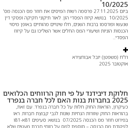
10/202
ביום 27.11.2025 פרסמה רשות המיסים את חוזר מס הכנסה מס'
10/2025 בנושא קיזוז הפסדי הון. לאור תיקוני חקיקה ופסקי דין
עשו ופורסמו ברבות השנים, חלו שינויים מהותיים באופן מיסוי
נסות הוניות ושיעורי המס החלים אשר השליכו גם על קיזוז
סדי...
"ח (משפטן) יובל אבוחצירא
קטובר 2025
לוקת דיבידנד על פי חוק הרווחים הכלואים
ברות בנות האם לכל חברה בנפרד
יקרון, הוראות החוק חלות על כל חברה בנפרד. עם זאת,
וראות החוק שזורות הנחיות שונות לגבי קבוצת חברות. ראו
בפירוט חוזר מס הכנסה 07/2025 בנושא: סעיפים 81א-81ו
קודת מס הכנסה – תוספת למס על רווחי חברת מעטים שלא