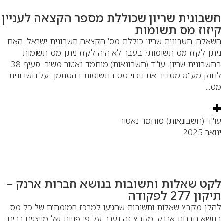
שבונית שריון שכוללת מספר הקצאה לעניין
יזוז מס תשומות
אלה: חשבונית שריון כוללת מס' הקצאה חשבונית ישראל. האם
תן לקזז מס תשומות? בעבר לא היה לקזז ניתן מס תשומות
בחשבונית שריון. עו"ד (חשבונאות) מוחמד נאטור משיב: סעיף 38
וק מע"מ מסדיר את ניכוי מס התשומות בהסתמך על חשבונית
...
"ד (חשבונאות) מוחמד נאטור
אר 2025
קט שאלות ותשובות בנושא חברות ארנק –
ון 277 לפקודה
לן מקבץ שאלות ותשובות שהגיעו למרכז המומחים של כל מס
ושא חברות ארנק. מקבץ זה נערך על פי פניות של מייצגים רבים,