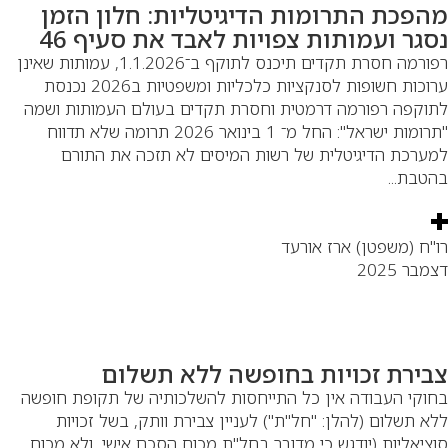
הפכת התרומות הדיגיטליות: חלון הזמן
סגר ועמותות צפויות לאבד את סעיף 46
רפורמה חסרת תקדים תיכנס לתוקף ב־1.1.2026, עמותות שאינן
ערוכות חשופות לסנקציות כלכליות ומשפטיות ב2026 נכנסת
וקפה רפורמה דרמטית וחסרת תקדים בעולם העמותות ושמה
"תרומות ישראל": החל מ־ 1 בינואר 2026 תרומה שלא תדווח
ערכת הדיגיטלית של רשות המיסים לא תזכה את התורם
טבת...
"ח (משפטן) ארז אורעד
מבר 2025
בירת זכויות בחופשה ללא תשלום
וקי העבודה אין כל התייחסות להשלכותיה של תקופת חופשה
א תשלום (להלן: "חל"ת") לעניין צבירת וותק, בשל זכויות
ציאליות (יודגש כי מדובר בחל"ת מכוח הסכם אישי, ולא מכוח