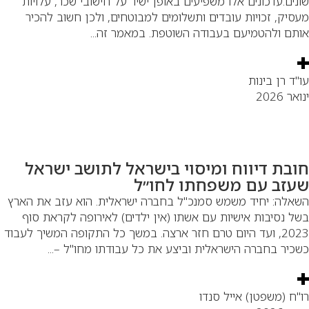
נים.עדכונים אלו משפיעים באופן ישיר על חישובי שכר, עלויות
סיק, זכויות עובדים ותשלומים למבוטחים, ולכן חשוב להכיר
תם ולהטמיעם בעבודה השוטפת. במאמר זה...
"ד רן בינות
אר 2026
ובת דיווח ומיסוי בישראל לתושב ישראל
עזב עם משפחתו לחו״ל
אלה: יחיד משמש סמנכ"ל בחברה ישראלית. הוא עזב את הארץ
ל נסיבות אישיות עם אשתו (אין ילדים) לאירופה לקראת סוף
2023, ועד היום טרם חזר ארצה. במשך כל התקופה המשיך לעבוד
כיר בחברה הישראלית וביצע את כל עבודתו מחו"ל –...
"ח (משפטן) אייל סנדו