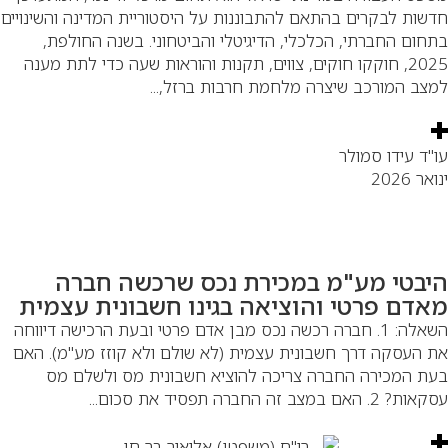
שות לבקרים בהתאם להתבוננות על היסטוריית המדינה והשינויים
חום החברתי, הכלכלי, הדיגיטלי והביטחוני. בשנה החולפת,
2025, חוקקו חוקים, צווים, תקנות והוראות שעה כדי לתת מענה
צב המורכב שיצרה מלחמת חרבות ברזל,...
"ד עידו סמולר
אר 2026
יבטי מע"מ במכירת נכס שרכשה חברה
אדם פרטי והוציאה בגינו חשבונית עצמית
השאלה: 1. חברה רכשה נכס מבן אדם פרטי ובעת הרכישה דיווחה
 העסקה דרך חשבונית עצמית (לא שולם ולא קוזז מע"מ). האם
ת המכירה החברה צריכה להוציא חשבונית מס ולשלם מס
 2. האם במצב זה החברה תפסיד את סכום...